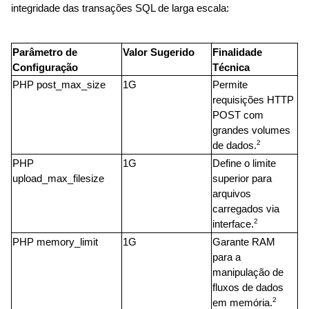
integridade das transações SQL de larga escala:
Parâmetro de 
Valor Sugerido
Finalidade 
Configuração
Técnica
PHP post_max_size
1G
Permite 
requisições HTTP 
POST com 
grandes volumes 
2
de dados.
PHP 
1G
Define o limite 
upload_max_filesize
superior para 
arquivos 
carregados via 
2
interface.
PHP memory_limit
1G
Garante RAM 
para a 
manipulação de 
fluxos de dados 
2
em memória.