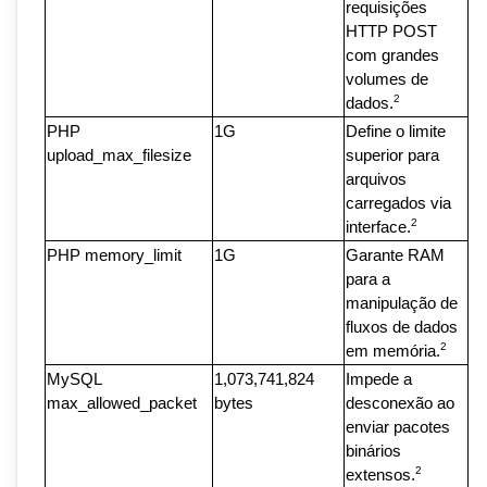
requisições 
HTTP POST 
com grandes 
volumes de 
2
dados.
PHP 
1G
Define o limite 
upload_max_filesize
superior para 
arquivos 
carregados via 
2
interface.
PHP memory_limit
1G
Garante RAM 
para a 
manipulação de 
fluxos de dados 
2
em memória.
MySQL 
1,073,741,824 
Impede a 
max_allowed_packet
bytes
desconexão ao 
enviar pacotes 
binários 
2
extensos.