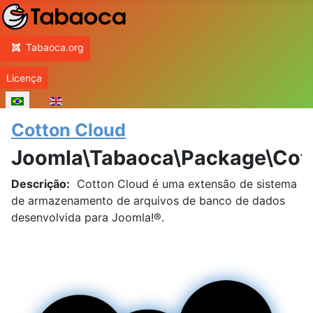
Inicio
Tabaoca.org
Licença
Selecione seu Idioma
Cotton Cloud
Joomla\Tabaoca\Package\Cot
Descrição:
Cotton Cloud é uma extensão de sistema
de armazenamento de arquivos de banco de dados
desenvolvida para Joomla!®.